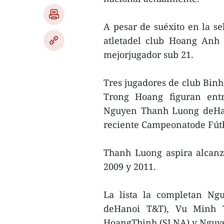
A pesar de suéxito en la se
atletadel club Hoang Anh 
mejorjugador sub 21.
Tres jugadores de club Bi
Trong Hoang figuran entre
Nguyen Thanh Luong deHano
reciente Campeonatode Fútb
Thanh Luong aspira alcanz
2009 y 2011.
La lista la completan N
deHanoi T&T), Vu Minh
HoangThinh (SLNA) y Nguye