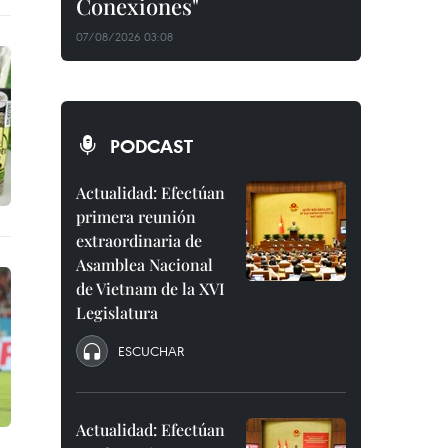
Conexiones"
07/08/2026 03:08
PODCAST
Actualidad: Efectúan
primera reunión
extraordinaria de
Asamblea Nacional
de Vietnam de la XVI
Legislatura
ESCUCHAR
Actualidad: Efectúan