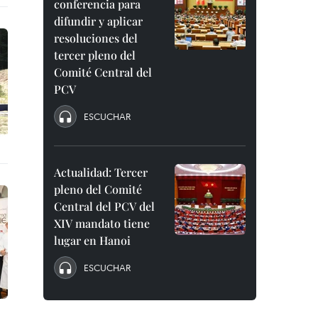
conferencia para
difundir y aplicar
resoluciones del
tercer pleno del
Comité Central del
PCV
ESCUCHAR
Actualidad: Tercer
pleno del Comité
Central del PCV del
XIV mandato tiene
lugar en Hanoi
ESCUCHAR