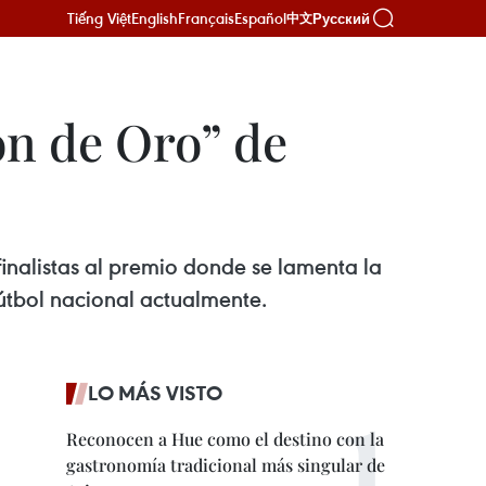
Tiếng Việt
English
Français
Español
Русский
中文
ón de Oro” de
inalistas al premio donde se lamenta la
útbol nacional actualmente.
LO MÁS VISTO
Reconocen a Hue como el destino con la
gastronomía tradicional más singular de