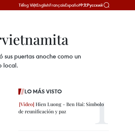
Tiếng Việt
English
Français
Español
Русский
中文
rvietnamita
brió sus puertas anoche como un
 local.
LO MÁS VISTO
Hien Luong - Ben Hai: Símbolo
de reunificación y paz