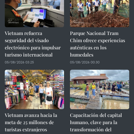
Vietnam refuerza
Parque Nacional Tram
seguridad del visado
Chim ofrece experiencias
electrónico para impulsar
auténticas en los
turismo internacional
humedales
05/08/2026 03:25
05/08/2026 00:30
Vietnam avanza hacia la
Capacitación del capital
meta de 25 millones de
humano, clave para la
turistas extranjeros
transformación del