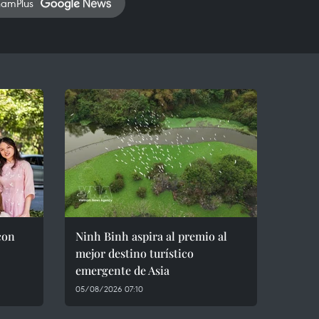
namPlus
con
Ninh Binh aspira al premio al
mejor destino turístico
emergente de Asia
05/08/2026 07:10