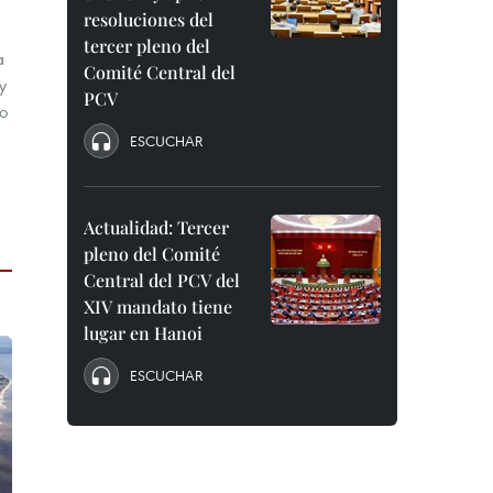
resoluciones del
tercer pleno del
a
Comité Central del
y
PCV
o
ESCUCHAR
Actualidad: Tercer
pleno del Comité
Central del PCV del
XIV mandato tiene
lugar en Hanoi
ESCUCHAR