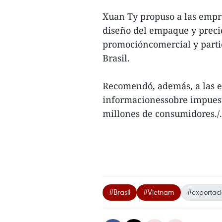
Xuan Ty propuso a las empre
diseño del empaque y precios
promocióncomercial y partic
Brasil.
Recomendó, además, a las e
informacionessobre impuest
millones de consumidores./.
#Brasil
#Vietnam
#exportac