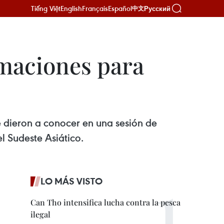
Tiếng Việt
English
Français
Español
Русский
中文
rmaciones para
e dieron a conocer en una sesión de
l Sudeste Asiático.
LO MÁS VISTO
Can Tho intensifica lucha contra la pesca
ilegal