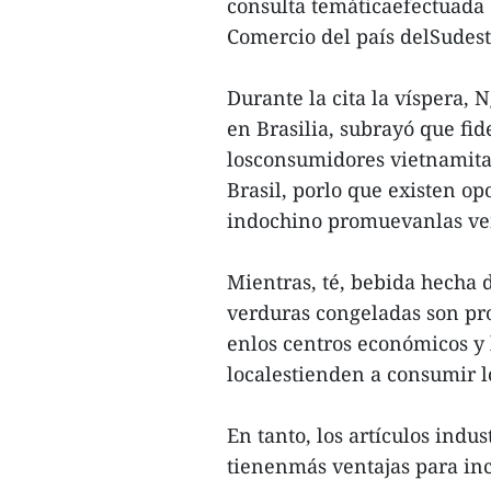
consulta temáticaefectuada 
Comercio del país delSudest
Durante la cita la víspera, 
en Brasilia, subrayó que fi
losconsumidores vietnamitas
Brasil, porlo que existen o
indochino promuevanlas ven
Mientras, té, bebida hecha d
verduras congeladas son pro
enlos centros económicos y 
localestienden a consumir l
En tanto, los artículos indu
tienenmás ventajas para in