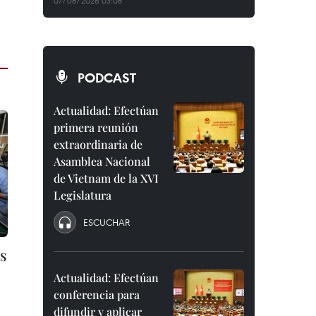
07/08/2026 03:08
PODCAST
Actualidad: Efectúan
primera reunión
extraordinaria de
Asamblea Nacional
de Vietnam de la XVI
Legislatura
ESCUCHAR
s
Actualidad: Efectúan
conferencia para
difundir y aplicar