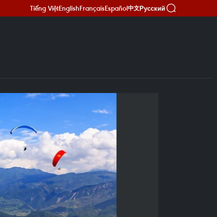
Tiếng Việt
English
Français
Español
Русский
中文