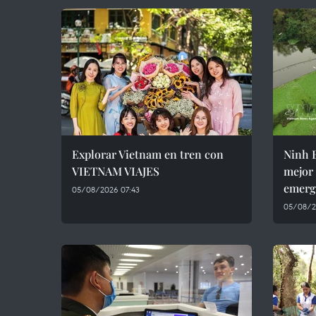
Explorar Vietnam en tren con
Ninh B
VIETNAM VIAJES
mejor 
emerg
05/08/2026 07:43
05/08/2