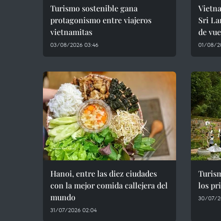
Turismo sostenible gana
Vietn
protagonismo entre viajeros
Sri La
vietnamitas
de vue
03/08/2026 03:46
01/08/20
Hanoi, entre las diez ciudades
Turis
con la mejor comida callejera del
los pr
mundo
30/07/2
31/07/2026 02:04