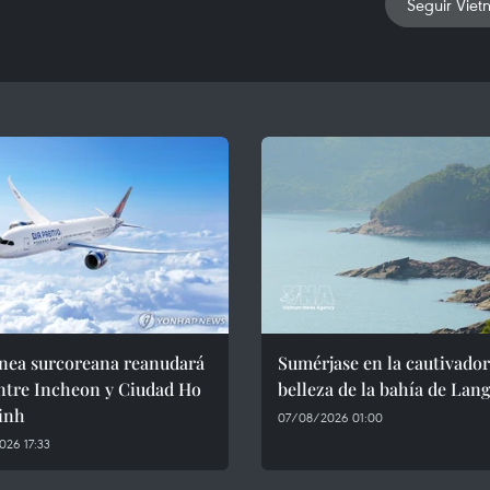
Seguir Viet
ínea surcoreana reanudará
Sumérjase en la cautivado
ntre Incheon y Ciudad Ho
belleza de la bahía de Lan
inh
07/08/2026 01:00
26 17:33