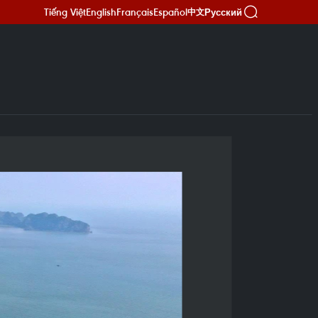
Tiếng Việt
English
Français
Español
Русский
中文