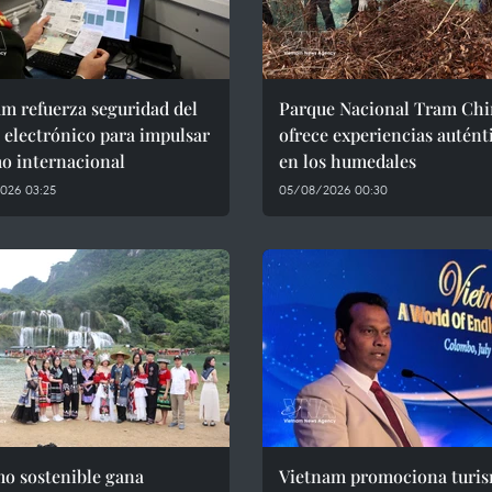
m refuerza seguridad del
Parque Nacional Tram Ch
 electrónico para impulsar
ofrece experiencias autént
o internacional
en los humedales
026 03:25
05/08/2026 00:30
mo sostenible gana
Vietnam promociona turi