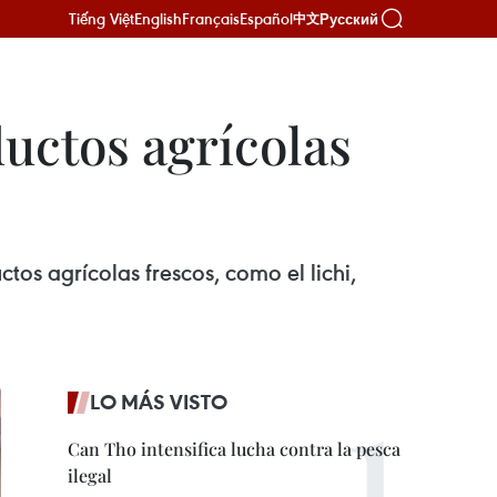
Tiếng Việt
English
Français
Español
Русский
中文
uctos agrícolas
tos agrícolas frescos, como el lichi,
LO MÁS VISTO
Can Tho intensifica lucha contra la pesca
ilegal