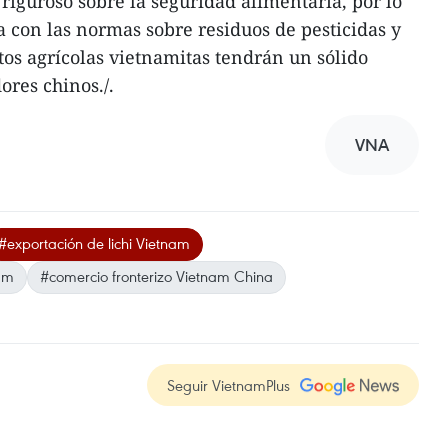
riguroso sobre la seguridad alimentaria, por lo
con las normas sobre residuos de pesticidas y
tos agrícolas vietnamitas tendrán un sólido
ores chinos./.
VNA
#exportación de lichi Vietnam
nam
#comercio fronterizo Vietnam China
Seguir VietnamPlus