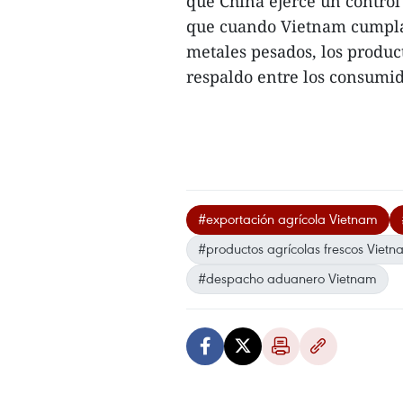
que China ejerce un control 
que cuando Vietnam cumpla 
metales pesados, los produc
respaldo entre los consumid
#exportación agrícola Vietnam
#productos agrícolas frescos Viet
#despacho aduanero Vietnam