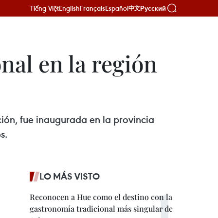
Tiếng Việt
English
Français
Español
Русский
中文
nal en la región
ción, fue inaugurada en la provincia
s.
LO MÁS VISTO
Reconocen a Hue como el destino con la
gastronomía tradicional más singular de