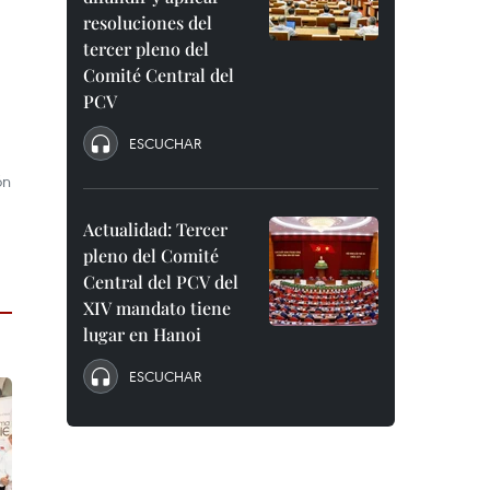
resoluciones del
tercer pleno del
Comité Central del
PCV
ESCUCHAR
ón
Actualidad: Tercer
pleno del Comité
Central del PCV del
XIV mandato tiene
lugar en Hanoi
ESCUCHAR