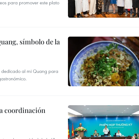
opeos para promover este plato
Quang, símbolo de la
val dedicado al mi Quang para
 gastronómico.
la coordinación