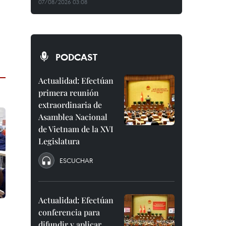
07/08/2026 03:08
PODCAST
Actualidad: Efectúan
primera reunión
extraordinaria de
Asamblea Nacional
de Vietnam de la XVI
Legislatura
ESCUCHAR
Actualidad: Efectúan
conferencia para
difundir y aplicar