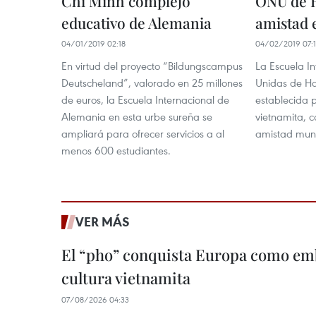
Chi Minh complejo
ONU de H
educativo de Alemania
amistad 
04/01/2019 02:18
04/02/2019 07:
En virtud del proyecto “Bildungscampus
La Escuela In
Deutscheland”, valorado en 25 millones
Unidas de Ha
de euros, la Escuela Internacional de
establecida 
Alemania en esta urbe sureña se
vietnamita, c
ampliará para ofrecer servicios a al
amistad mund
menos 600 estudiantes.
VER MÁS
El “pho” conquista Europa como emb
cultura vietnamita
07/08/2026 04:33