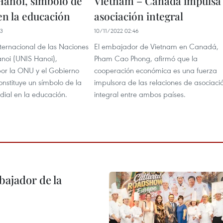
anoi, símbolo de
Vietnam – Canadá impulsa
en la educación
asociación integral
13
10/11/2022 02:46
ternacional de las Naciones
El embajador de Vietnam en Canadá,
noi (UNIS Hanoi),
Pham Cao Phong, afirmó que la
por la ONU y el Gobierno
cooperación económica es una fuerza
onstituye un símbolo de la
impulsora de las relaciones de asociaci
ial en la educación.
integral entre ambos países.
ajador de la