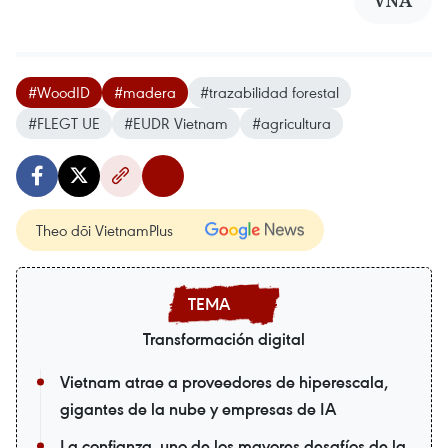
VNA
#WoodID
#madera
#trazabilidad forestal
#FLEGT UE
#EUDR Vietnam
#agricultura
Theo dõi VietnamPlus
Transformación digital
Vietnam atrae a proveedores de hiperescala,
gigantes de la nube y empresas de IA
La confianza, uno de los mayores desafíos de la