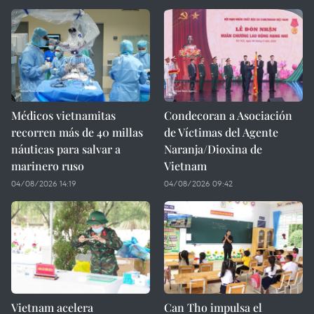
Médicos vietnamitas
Condecoran a Asociación
recorren más de 40 millas
de Víctimas del Agente
náuticas para salvar a
Naranja/Dioxina de
marinero ruso
Vietnam
04/08/2026 14:19
04/08/2026 09:42
Vietnam acelera
Can Tho impulsa el