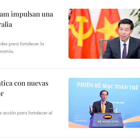
tnam impulsan una
alia
des para fortalecer la
onomía.
ática con nuevas
or
acción para fortalecer el