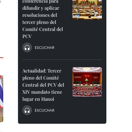
conferencia para
s
difundir y aplicar
resoluciones del
tercer pleno del
Comité Central del
PCV
ESCUCHAR
Actualidad: Tercer
pleno del Comité
Central del PCV del
XIV mandato tiene
lugar en Hanoi
ESCUCHAR