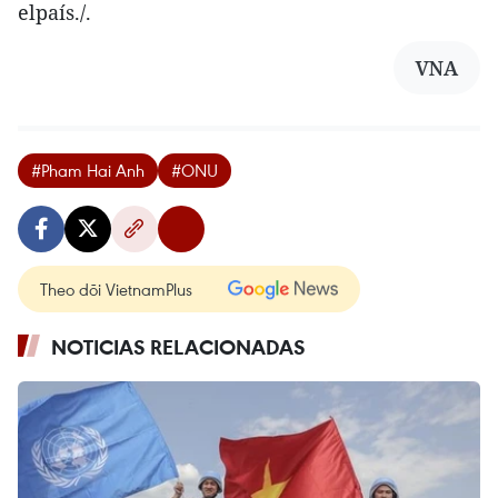
elpaís./.
VNA
#Pham Hai Anh
#ONU
Theo dõi VietnamPlus
NOTICIAS RELACIONADAS