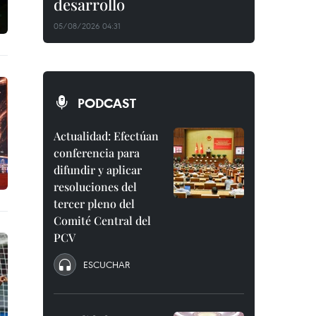
desarrollo
05/08/2026 04:31
PODCAST
Actualidad: Efectúan
conferencia para
difundir y aplicar
resoluciones del
tercer pleno del
Comité Central del
PCV
ESCUCHAR