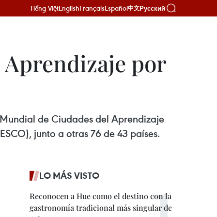
Tiếng Việt
English
Français
Español
Русский
中文
 Aprendizaje por
d Mundial de Ciudades del Aprendizaje
ESCO), junto a otras 76 de 43 países.
LO MÁS VISTO
Reconocen a Hue como el destino con la
gastronomía tradicional más singular de