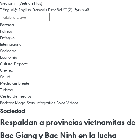
Vietnam+ (VietnamPlus)
Tiếng Việt
English
Français
Español
中文
Русский
Portada
Política
Enfoque
Internacional
Sociedad
Economía
Cultura-Deporte
Cie-Tec
Salud
Medio ambiente
Turismo
Centro de medios
Podcast
Mega Story
Infografías
Fotos
Videos
Sociedad
Respaldan a provincias vietnamitas de
Bac Giang y Bac Ninh en la lucha