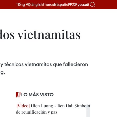
Tiếng Việt
English
Français
Español
Русский
中文
os vietnamitas
 técnicos vietnamitas que fallecieron
ng.
LO MÁS VISTO
Hien Luong - Ben Hai: Símbolo
de reunificación y paz