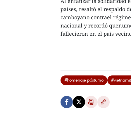
Al enfatizar la solidaridad e
países, resaltó el respaldo 
camboyano contrael régimen
nacional y recordó quenume
fallecieron en el país vecino
#homenaje póstumo
#vietnami