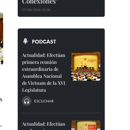
Conexiones"
07/08/2026 03:08
PODCAST
Actualidad: Efectúan
primera reunión
extraordinaria de
Asamblea Nacional
de Vietnam de la XVI
Legislatura
s
ESCUCHAR
Actualidad: Efectúan
lo