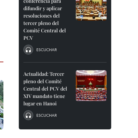
conferencia para
difundir y aplicar
resoluciones del
tercer pleno del
Comité Central del
PCV
ESCUCHAR
Actualidad: Tercer
pleno del Comité
Central del PCV del
XIV mandato tiene
lugar en Hanoi
ESCUCHAR