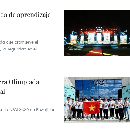
ada de aprendizaje
ada que promueve el
y la seguridad en el
cera Olimpiada
al
en la IOAI 2026 en Kazajistán: