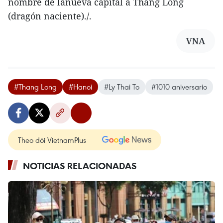
nombre de lanueva capital a Thang Long
(dragón naciente)./.
VNA
#Thang Long
#Hanoi
#Ly Thai To
#1010 aniversario
Theo dõi VietnamPlus
NOTICIAS RELACIONADAS