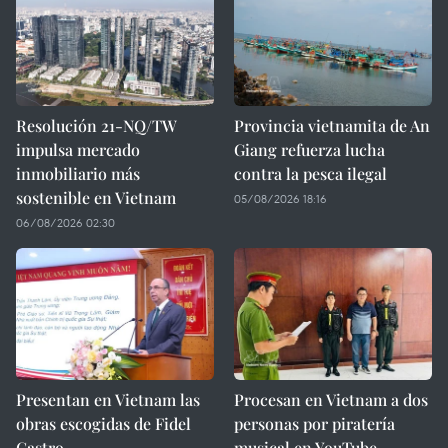
Resolución 21-NQ/TW
Provincia vietnamita de An
impulsa mercado
Giang refuerza lucha
inmobiliario más
contra la pesca ilegal
sostenible en Vietnam
05/08/2026 18:16
06/08/2026 02:30
Presentan en Vietnam las
Procesan en Vietnam a dos
obras escogidas de Fidel
personas por piratería
Castro
musical en YouTube