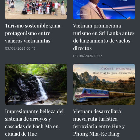
Turismo sostenible gana
Vietnam promociona
protagonismo entre
turismo en Sri Lanka antes
viajeros vietnamitas
de lanzamiento de vuelos
directos
03/08/2026 03:46
01/08/2026 11:09
Impresionante belleza del
Vietnam desarrollará
sistema de arroyos y
nueva ruta turística
cascadas de Bach Ma en
ferroviaria entre Hue y
ciudad de Hue
Phong Nha-Ke Bang