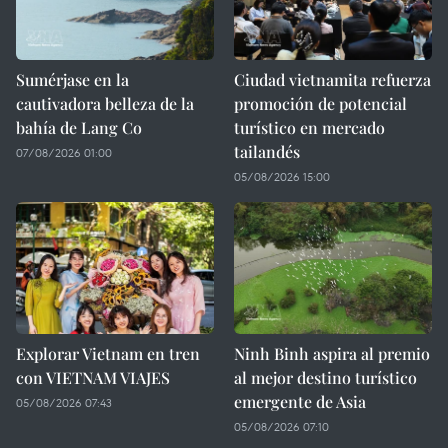
Sumérjase en la
Ciudad vietnamita refuerza
cautivadora belleza de la
promoción de potencial
bahía de Lang Co
turístico en mercado
tailandés
07/08/2026 01:00
05/08/2026 15:00
Explorar Vietnam en tren
Ninh Binh aspira al premio
con VIETNAM VIAJES
al mejor destino turístico
emergente de Asia
05/08/2026 07:43
05/08/2026 07:10