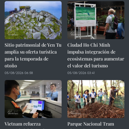
Sitio patrimonial de Yen Tu
Ciudad Ho Chi Minh
amplía su oferta turística
impulsa integración de
para la temporada de
ecosistemas para aumentar
otoño
el valor del turismo
05/08/2026 06:58
05/08/2026 03:41
Vietnam refuerza
Parque Nacional Tram