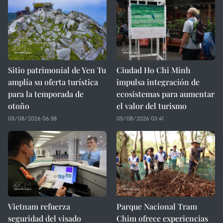
Sitio patrimonial de Yen Tu
Ciudad Ho Chi Minh
amplía su oferta turística
impulsa integración de
para la temporada de
ecosistemas para aumentar
otoño
el valor del turismo
05/08/2026 06:58
05/08/2026 03:41
Vietnam refuerza
Parque Nacional Tram
seguridad del visado
Chim ofrece experiencias