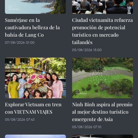
Sumérjase en la
Ciudad vietnamita refuerza
cautivadora belleza de la
promoción de potencial
bahía de Lang Co
turístico en mercado
tailandés
07/08/2026 01:00
05/08/2026 15:00
Explorar Vietnam en tren
Ninh Binh aspira al premio
con VIETNAM VIAJES
al mejor destino turístico
emergente de Asia
05/08/2026 07:43
05/08/2026 07:10