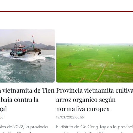
a vietnamita de Tien
Provincia vietnamita cultiv
baja contra la
arroz orgánico según
gal
normativa europea
08
15/03/2022 08:55
ios de 2022, la provincia
El distrito de Go Cong Tay en la provinc