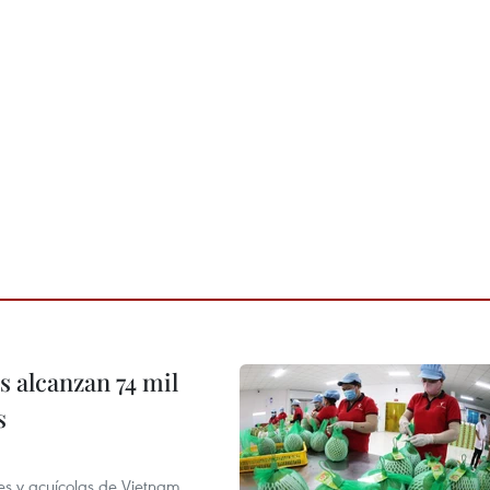
 alcanzan 74 mil
s
es y acuícolas de Vietnam