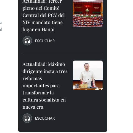
a
Actualidad: Tercer
pleno del Comité
Central del PCV del
a
XIV mandato tiene
al
lugar en Hanoi
ESCUCHAR
Actualidad: Máximo
dirigente insta a tres
reformas
importantes para
transformar la
cultura socialista en
nueva era
ESCUCHAR