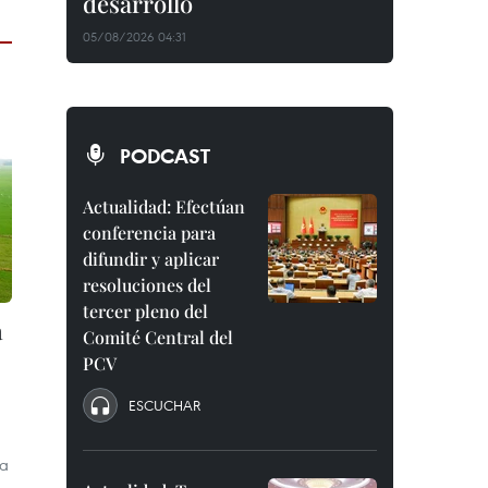
desarrollo
05/08/2026 04:31
PODCAST
Actualidad: Efectúan
conferencia para
difundir y aplicar
resoluciones del
tercer pleno del
a
Comité Central del
PCV
ESCUCHAR
ia