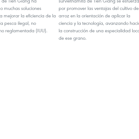
a de Tien Giang ha
survietnamita de Tien Giang se esfuerz
o muchas soluciones
por promover las ventajas del cultivo de
a mejorar la eficiencia de la
arroz en la orientación de aplicar la
la pesca ilegal, no
ciencia y la tecnología, avanzando haci
no reglamentada (IUU).
la construcción de una especialidad loc
de ese grano.