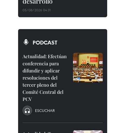
desarrollo
05/08/2026 04:31
PODCAST
Actualidad: Efectúan
conferencia para
difundir y aplicar
resoluciones del
tercer pleno del
Comité Central del
PCV
ESCUCHAR