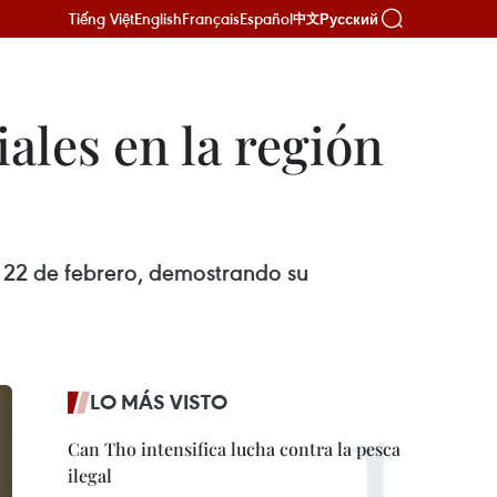
Tiếng Việt
English
Français
Español
Русский
中文
ales en la región
al 22 de febrero, demostrando su
LO MÁS VISTO
Can Tho intensifica lucha contra la pesca
ilegal