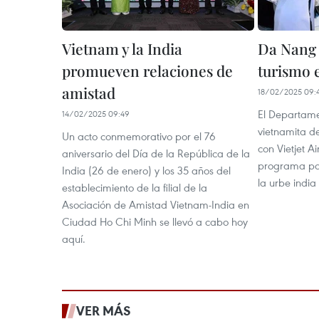
Vietnam y la India
Da Nang
promueven relaciones de
turismo e
amistad
18/02/2025 09:
El Departame
14/02/2025 09:49
vietnamita d
Un acto conmemorativo por el 76
con Vietjet A
aniversario del Día de la República de la
programa par
India (26 de enero) y los 35 años del
la urbe ind
establecimiento de la filial de la
Asociación de Amistad Vietnam-India en
Ciudad Ho Chi Minh se llevó a cabo hoy
aquí.
VER MÁS