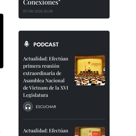
Conexiones"
07/08/2026 03:08
PODCAST
Actualidad: Efectúan
primera reunión
extraordinaria de
Asamblea Nacional
de Vietnam de la XVI
Legislatura
ESCUCHAR
Actualidad: Efectúan
l