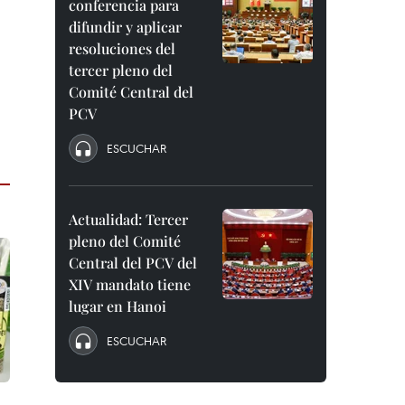
conferencia para
difundir y aplicar
resoluciones del
tercer pleno del
Comité Central del
PCV
ESCUCHAR
Actualidad: Tercer
pleno del Comité
Central del PCV del
XIV mandato tiene
lugar en Hanoi
ESCUCHAR