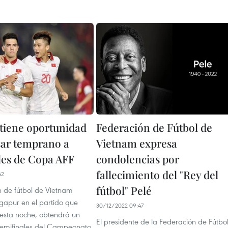
tiene oportunidad
Federación de Fútbol de
sar temprano a
Vietnam expresa
les de Copa AFF
condolencias por
fallecimiento del "Rey del
42
fútbol" Pelé
ón de fútbol de Vietnam
ngapur en el partido que
30/12/2022 09:47
 esta noche, obtendrá un
El presidente de la Federación de Fútbo
 semifinales del Campeonato