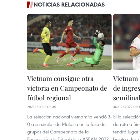
NOTICIAS RELACIONADAS
Vietnam consigue otra
Vietnam 
victoria en Campeonato de
de ingre
fútbol regional
semifina
28/12/2022 02:35
30/12/2022 09:
La selección nacional vietnamita venció 3-
Si la selecci
0 a su similar de Malasia en la fase de
derrota a Si
grupos del Campeonato de la
tendrá lugar
Federación de Fútbol de la ASEAN 2022
boleto a las