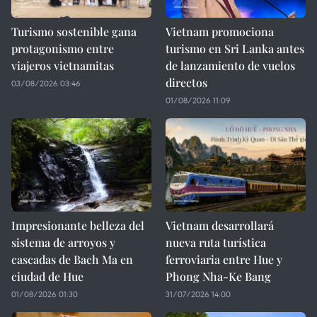
Turismo sostenible gana
Vietnam promociona
protagonismo entre
turismo en Sri Lanka antes
viajeros vietnamitas
de lanzamiento de vuelos
directos
03/08/2026 03:46
01/08/2026 11:09
Impresionante belleza del
Vietnam desarrollará
sistema de arroyos y
nueva ruta turística
cascadas de Bach Ma en
ferroviaria entre Hue y
ciudad de Hue
Phong Nha-Ke Bang
01/08/2026 01:30
31/07/2026 14:00