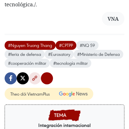
tecnológica./.
VNA
#Nguyen Truong Thang
#CPTPP
#NQ 59
#feria de defensa
#Eurosatory
#Ministerio de Defensa
#cooperación militar
#tecnología militar
Theo dõi VietnamPlus
Integración internacional