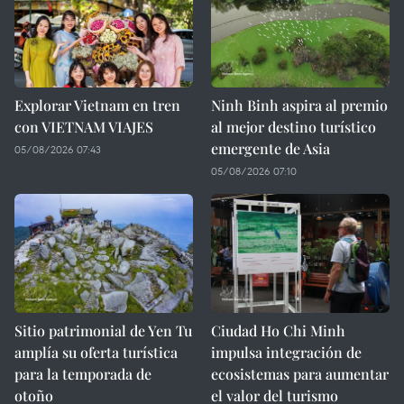
Explorar Vietnam en tren
Ninh Binh aspira al premio
con VIETNAM VIAJES
al mejor destino turístico
emergente de Asia
05/08/2026 07:43
05/08/2026 07:10
Sitio patrimonial de Yen Tu
Ciudad Ho Chi Minh
amplía su oferta turística
impulsa integración de
para la temporada de
ecosistemas para aumentar
otoño
el valor del turismo