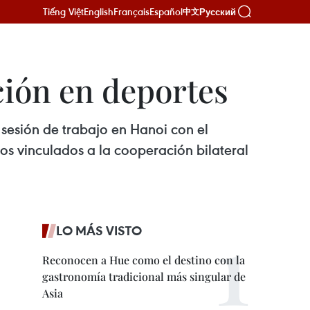
Tiếng Việt
English
Français
Español
Русский
中文
ión en deportes
 sesión de trabajo en Hanoi con el
os vinculados a la cooperación bilateral
LO MÁS VISTO
Reconocen a Hue como el destino con la
gastronomía tradicional más singular de
Asia