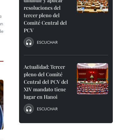
difundir y aplicar
resoluciones del
tercer pleno del
a
Comité Central del
un
PCV
de
ESCUCHAR
Actualidad: Tercer
pleno del Comité
Central del PCV del
XIV mandato tiene
lugar en Hanoi
ESCUCHAR