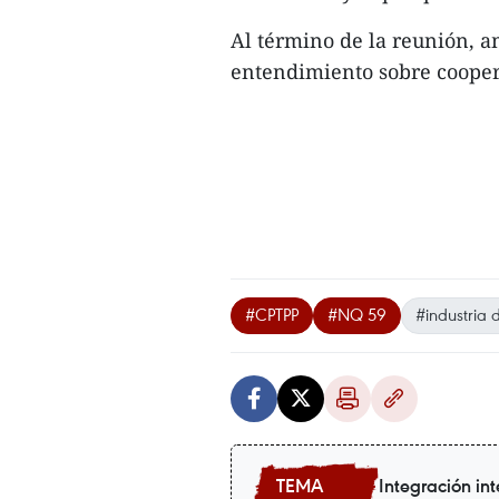
Al término de la reunión, 
entendimiento sobre coopera
#CPTPP
#NQ 59
#industria 
Integración in