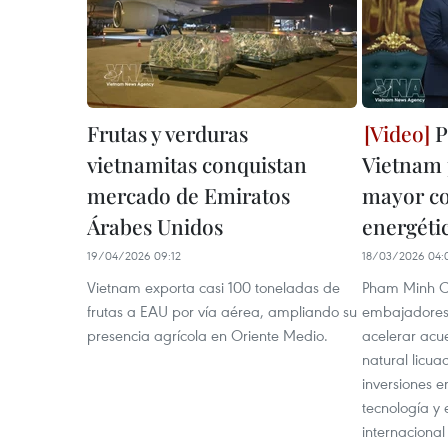
Frutas y verduras
P
vietnamitas conquistan
Vietnam
mercado de Emiratos
mayor c
Árabes Unidos
energéti
19/04/2026 09:12
18/03/2026 04:
Vietnam exporta casi 100 toneladas de
Pham Minh Ch
frutas a EAU por vía aérea, ampliando su
embajadores
presencia agrícola en Oriente Medio.
acelerar acu
natural licu
inversiones en
tecnología y 
internaciona