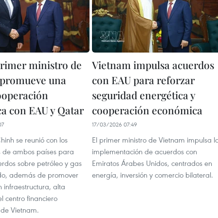
rimer ministro de
Vietnam impulsa acuerdos
 promueve una
con EAU para reforzar
ooperación
seguridad energética y
ca con EAU y Qatar
cooperación económica
07
17/03/2026 07:49
inh se reunió con los
El primer ministro de Vietnam impulsa l
 de ambos países para
implementación de acuerdos con
erdos sobre petróleo y gas
Emiratos Árabes Unidos, centrados en
ado, además de promover
energía, inversión y comercio bilateral.
 infraestructura, alta
el centro financiero
l de Vietnam.