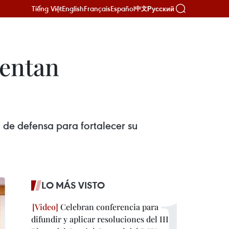
Tiếng Việt
English
Français
Español
Русский
中文
mentan
de defensa para fortalecer su
LO MÁS VISTO
Celebran conferencia para
difundir y aplicar resoluciones del III