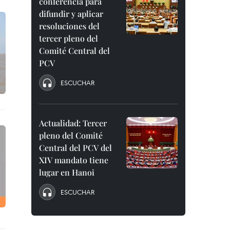
conferencia para
difundir y aplicar
resoluciones del
tercer pleno del
Comité Central del
PCV
ESCUCHAR
Actualidad: Tercer
pleno del Comité
Central del PCV del
XIV mandato tiene
lugar en Hanoi
ESCUCHAR