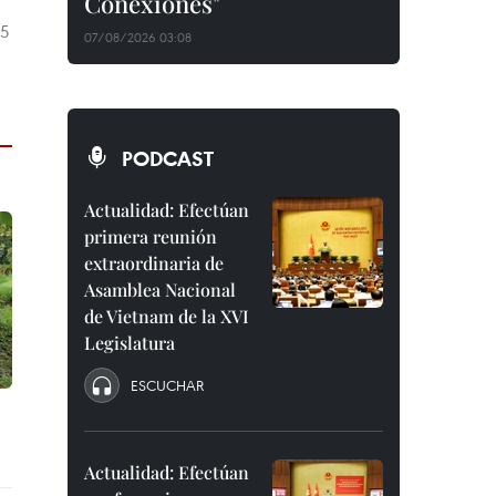
Conexiones"
25
07/08/2026 03:08
PODCAST
Actualidad: Efectúan
primera reunión
extraordinaria de
Asamblea Nacional
de Vietnam de la XVI
Legislatura
ESCUCHAR
Actualidad: Efectúan