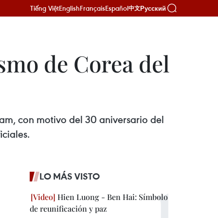
Tiếng Việt
English
Français
Español
Русский
中文
smo de Corea del
m, con motivo del 30 aniversario del
ciales.
LO MÁS VISTO
Hien Luong - Ben Hai: Símbolo
de reunificación y paz