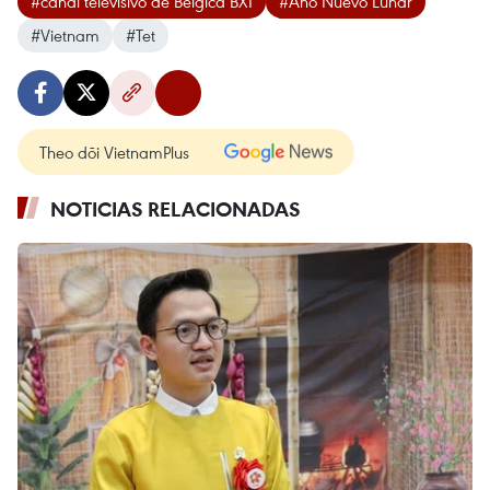
#canal televisivo de Bélgica BX1
#Año Nuevo Lunar
#Vietnam
#Tet
Theo dõi VietnamPlus
NOTICIAS RELACIONADAS