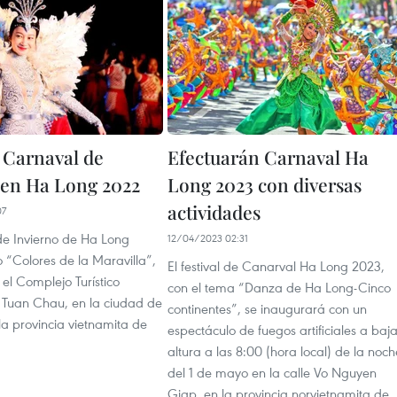
 Carnaval de
Efectuarán Carnaval Ha
 en Ha Long 2022
Long 2023 con diversas
actividades
07
de Invierno de Ha Long
12/04/2023 02:31
o “Colores de la Maravilla”,
El festival de Canarval Ha Long 2023,
 el Complejo Turístico
con el tema “Danza de Ha Long-Cinco
l Tuan Chau, en la ciudad de
continentes”, se inaugurará con un
la provincia vietnamita de
espectáculo de fuegos artificiales a baj
altura a las 8:00 (hora local) de la noch
del 1 de mayo en la calle Vo Nguyen
Giap, en la provincia norvietnamita de