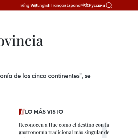
Tiếng Việt
English
Français
Español
Русский
中文
ovincia
ía de los cinco continentes", se
LO MÁS VISTO
Reconocen a Hue como el destino con la
gastronomía tradicional más singular de