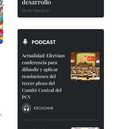
desarrollo
05/08/2026 04:31
PODCAST
Actualidad: Efectúan
conferencia para
difundir y aplicar
resoluciones del
tercer pleno del
Comité Central del
PCV
a
ESCUCHAR
e