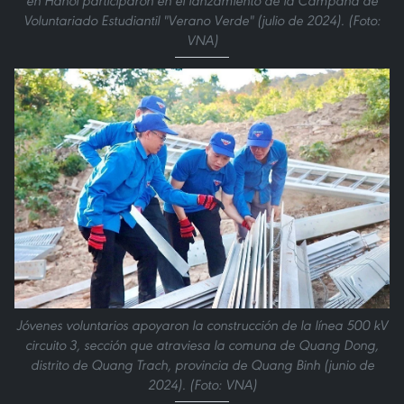
en Hanoi participaron en el lanzamiento de la Campaña de
Voluntariado Estudiantil "Verano Verde" (julio de 2024). (Foto:
VNA)
Jóvenes voluntarios apoyaron la construcción de la línea 500 kV
circuito 3, sección que atraviesa la comuna de Quang Dong,
distrito de Quang Trach, provincia de Quang Binh (junio de
2024). (Foto: VNA)