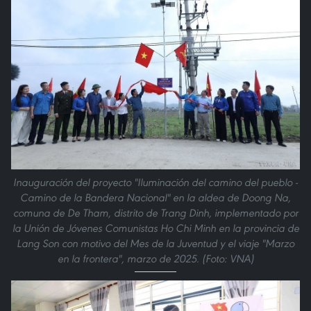
Inauguración del proyecto "Iluminación del camino del pueblo -
Camino de la Bandera Nacional" en la aldea de Doong Na,
comuna de De Tham, distrito de Trang Dinh, implementado por
la Unión de Jóvenes Comunistas Ho Chi Minh en la provincia de
Lang Son con motivo del Mes de la Juventud y el viaje "Marzo
en la frontera", marzo de 2025. (Foto: VNA)