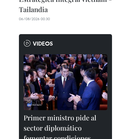
Tailandia
06/08/2026 00:30
VIDEOS
Primer ministro pide al
sector diplomático
fomentar condiciones