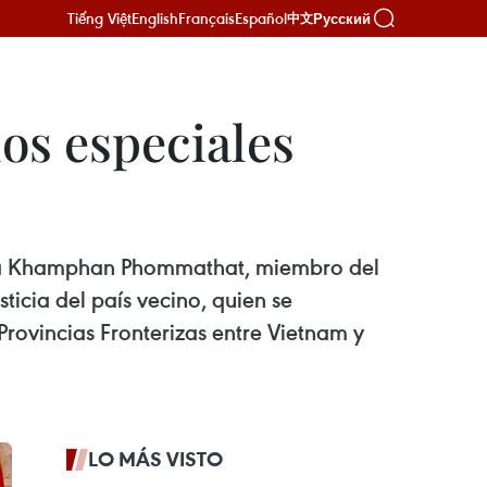
Tiếng Việt
English
Français
Español
Русский
中文
os especiales
hoy a Khamphan Phommathat, miembro del
sticia del país vecino, quien se
Provincias Fronterizas entre Vietnam y
LO MÁS VISTO