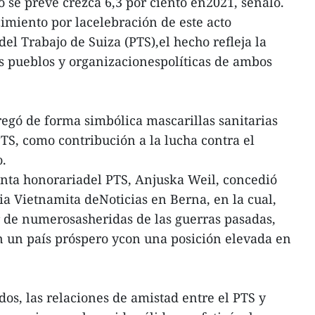
 se prevé crezca 6,3 por ciento en2021, señaló.
miento por lacelebración de este acto
el Trabajo de Suiza (PTS),el hecho refleja la
os pueblos y organizacionespolíticas de ambos
regó de forma simbólica mascarillas sanitarias
TS, como contribución a la lucha contra el
o.
enta honorariadel PTS, Anjuska Weil, concedió
ia Vietnamita deNoticias en Berna, en la cual,
r de numerosasheridas de las guerras pasadas,
n un país próspero ycon una posición elevada en
dos, las relaciones de amistad entre el PTS y