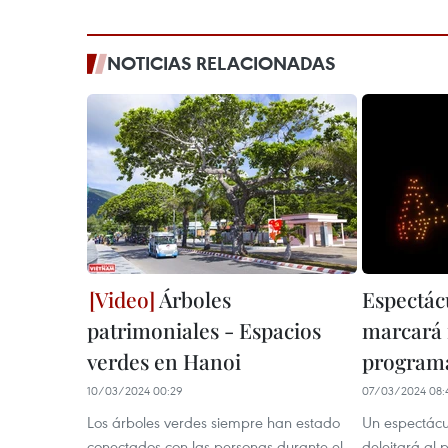
NOTICIAS RELACIONADAS
Árboles
Espectác
patrimoniales - Espacios
marcará i
verdes en Hanoi
programa
10/03/2024 00:29
07/03/2024 08:
Los árboles verdes siempre han estado
Un espectácu
conectados con las personas durante el
deleitará al