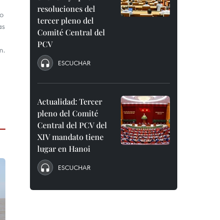
resoluciones del
ro
tercer pleno del
as
Comité Central del
PCV
m.
ESCUCHAR
Actualidad: Tercer
pleno del Comité
Central del PCV del
XIV mandato tiene
lugar en Hanoi
ESCUCHAR