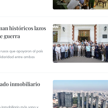
man históricos lazos
de guerra
 rusos que apoyaron al país
olidaridad entre ambas
ado inmobiliario
inmobiliario más sano y