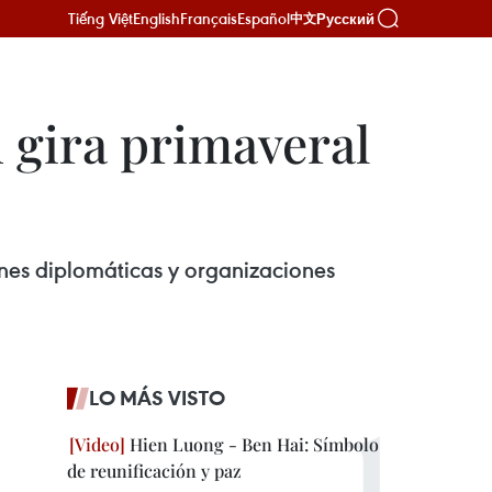
Tiếng Việt
English
Français
Español
Русский
中文
 gira primaveral
nes diplomáticas y organizaciones
LO MÁS VISTO
Hien Luong - Ben Hai: Símbolo
de reunificación y paz