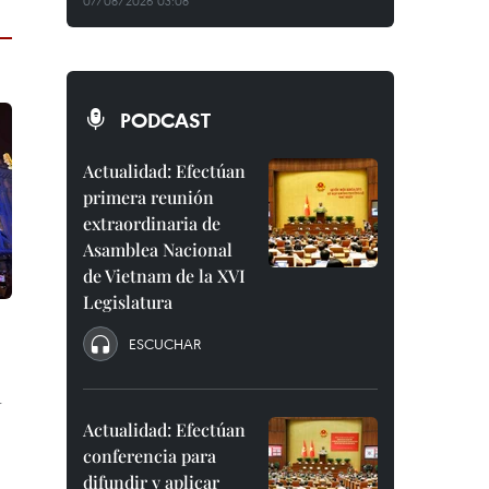
07/08/2026 03:08
PODCAST
Actualidad: Efectúan
primera reunión
extraordinaria de
Asamblea Nacional
de Vietnam de la XVI
Legislatura
ESCUCHAR
a
Actualidad: Efectúan
conferencia para
difundir y aplicar