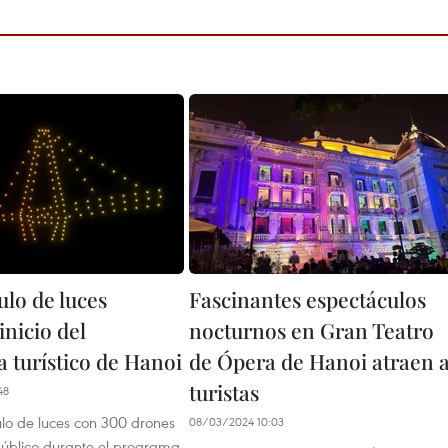
ulo de luces
Fascinantes espectáculos
nicio del
nocturnos en Gran Teatro
 turístico de Hanoi
de Ópera de Hanoi atraen 
turistas
48
lo de luces con 300 drones
08/03/2024 10:03
 público durante el programa