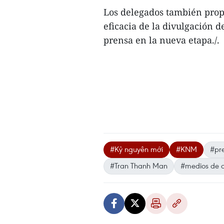
Los delegados también prop
eficacia de la divulgación 
prensa en la nueva etapa./.
#Kỷ nguyên mới
#KNM
#pr
#Tran Thanh Man
#medios de 