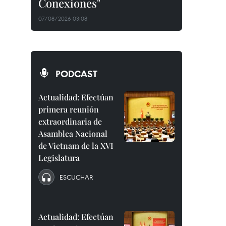
Conexiones"
07/08/2026 03:08
PODCAST
Actualidad: Efectúan
primera reunión
extraordinaria de
Asamblea Nacional
de Vietnam de la XVI
Legislatura
ESCUCHAR
Actualidad: Efectúan