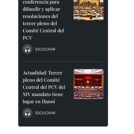
conferencia para
difundir y aplicar
resoluciones del
tercer pleno del
Comité Central del
PCV
ESCUCHAR
Actualidad: Tercer
pleno del Comité
Central del PCV del
XIV mandato tiene
lugar en Hanoi
ESCUCHAR