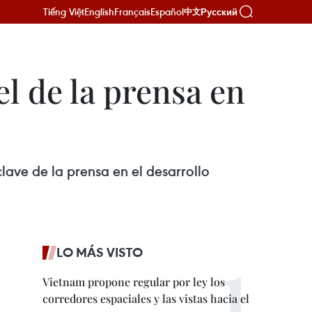
Tiếng Việt
English
Français
Español
Русский
中文
l de la prensa en
lave de la prensa en el desarrollo
LO MÁS VISTO
Vietnam propone regular por ley los
corredores espaciales y las vistas hacia el