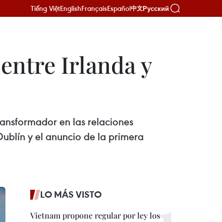
Tiếng Việt
English
Français
Español
Русский
中文
 entre Irlanda y
ransformador en las relaciones
Dublín y el anuncio de la primera
LO MÁS VISTO
Vietnam propone regular por ley los