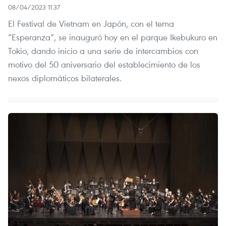
08/04/2023 11:37
El Festival de Vietnam en Japón, con el tema
“Esperanza”, se inauguró hoy en el parque Ikebukuro en
Tokio, dando inicio a una serie de intercambios con
motivo del 50 aniversario del establecimiento de los
nexos diplomáticos bilaterales.