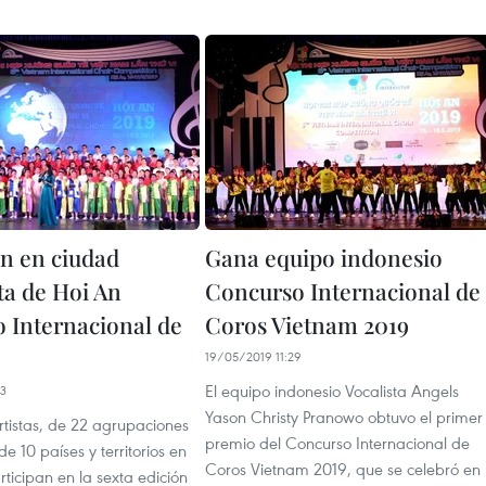
n en ciudad
Gana equipo indonesio
ta de Hoi An
Concurso Internacional de
 Internacional de
Coros Vietnam 2019
19/05/2019 11:29
El equipo indonesio Vocalista Angels
23
Yason Christy Pranowo obtuvo el primer
rtistas, de 22 agrupaciones
premio del Concurso Internacional de
e 10 países y territorios en
Coros Vietnam 2019, que se celebró en 
ticipan en la sexta edición