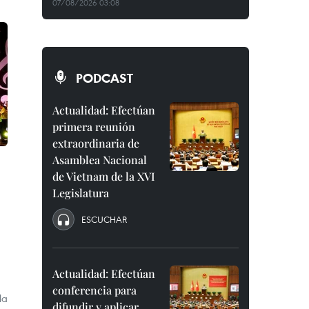
07/08/2026 03:08
PODCAST
Actualidad: Efectúan
primera reunión
extraordinaria de
Asamblea Nacional
de Vietnam de la XVI
Legislatura
ESCUCHAR
Actualidad: Efectúan
conferencia para
la
difundir y aplicar