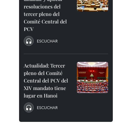
resoluciones del
tercer pleno del
Comité Central del
PCV
ESCUCHAR
Actualidad: Tercer
pleno del Comité
Central del PCV del
XIV mandato tiene
lugar en Hanoi
ESCUCHAR