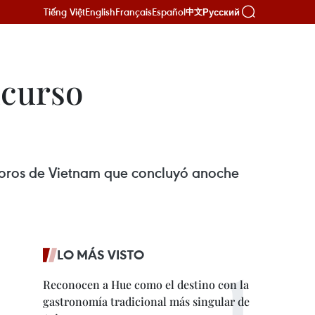
Tiếng Việt
English
Français
Español
Русский
中文
ncurso
Coros de Vietnam que concluyó anoche
LO MÁS VISTO
Reconocen a Hue como el destino con la
gastronomía tradicional más singular de