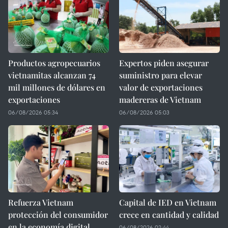
Productos agropecuarios
Expertos piden asegurar
vietnamitas alcanzan 74
suministro para elevar
mil millones de dólares en
valor de exportaciones
exportaciones
madereras de Vietnam
06/08/2026 05:34
06/08/2026 05:03
Refuerza Vietnam
Capital de IED en Vietnam
protección del consumidor
crece en cantidad y calidad
en la economía digital
06/08/2026 02:44