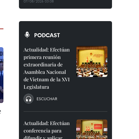
07/08/2026 03:08
PODCAST
Actualidad: Efectúan
primera reunión
extraordinaria de
Asamblea Nacional
de Vietnam de la XVI
Legislatura
ESCUCHAR
e
Actualidad: Efectúan
conferencia para
difundir y aplicar