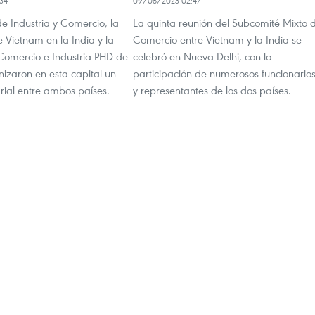
34
09/08/2023 02:47
 de Industria y Comercio, la
La quinta reunión del Subcomité Mixto 
Vietnam en la India y la
Comercio entre Vietnam y la India se
omercio e Industria PHD de
celebró en Nueva Delhi, con la
nizaron en esta capital un
participación de numerosos funcionario
rial entre ambos países.
y representantes de los dos países.