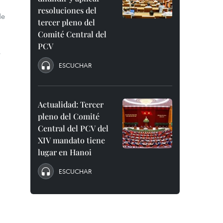
resoluciones del
de
tercer pleno del
Comité Central del
PCV
s
ESCUCHAR
Actualidad: Tercer
pleno del Comité
Central del PCV del
XIV mandato tiene
lugar en Hanoi
ESCUCHAR