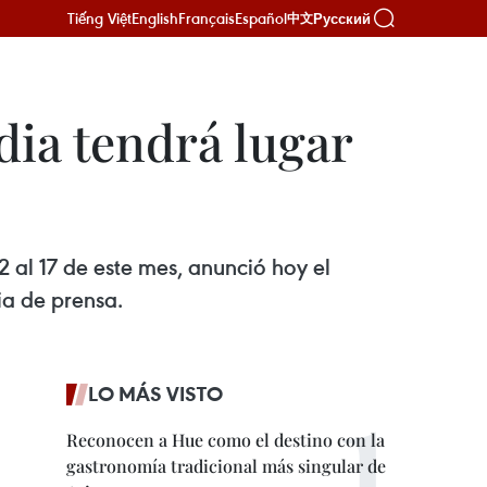
Tiếng Việt
English
Français
Español
Русский
中文
dia tendrá lugar
2 al 17 de este mes, anunció hoy el
ia de prensa.
LO MÁS VISTO
Reconocen a Hue como el destino con la
gastronomía tradicional más singular de