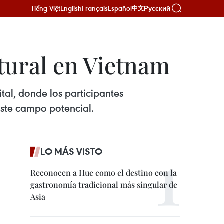
Tiếng Việt
English
Français
Español
Русский
中文
ltural en Vietnam
ital, donde los participantes
 este campo potencial.
LO MÁS VISTO
Reconocen a Hue como el destino con la
gastronomía tradicional más singular de
Asia