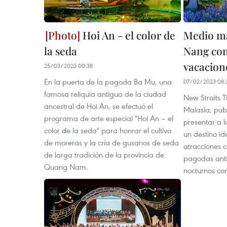
Hoi An - el color de
Medio ma
la seda
Nang com
vacacion
25/03/2023 00:38
En la puerta de la pagoda Ba Mu, una
07/02/2023 08:
famosa reliquia antigua de la ciudad
New Straits T
ancestral de Hoi An, se efectuó el
Malasia, publ
programa de arte especial "Hoi An – el
presentar a 
color de la seda" para honrar el cultivo
un destino id
de moreras y la cría de gusanos de seda
atracciones co
de larga tradición de la provincia de
pagodas anti
Quang Nam.
nocturnos con