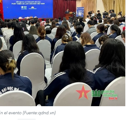
n el evento (Fuente:qdnd.vn)