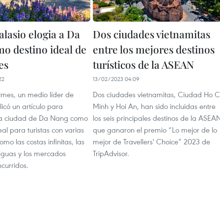
lasio elogia a Da
Dos ciudades vietnamitas
o destino ideal de
entre los mejores destinos
es
turísticos de la ASEAN
22
13/02/2023 04:09
imes, un medio líder de
Dos ciudades vietnamitas, Ciudad Ho C
icó un artículo para
Minh y Hoi An, han sido incluidas entre
la ciudad de Da Nang como
los seis principales destinos de la ASEA
eal para turistas con varias
que ganaron el premio “Lo mejor de lo
mo las costas infinitas, las
mejor de Travellers' Choice” 2023 de
guas y los mercados
TripAdvisor.
curridos.