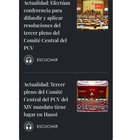
Actualidad: Efectúan
conferencia para
difundir y aplicar
resoluciones del
tercer pleno del
Comité Central del
PCV
ESCUCHAR
Actualidad: Tercer
pleno del Comité
Central del PCV del
XIV mandato tiene
lugar en Hanoi
ESCUCHAR