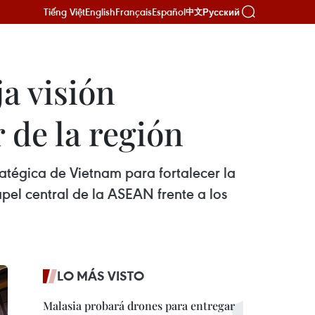
Tiếng Việt
English
Français
Español
Русский
中文
a visión
 de la región
ratégica de Vietnam para fortalecer la
apel central de la ASEAN frente a los
LO MÁS VISTO
Malasia probará drones para entregar