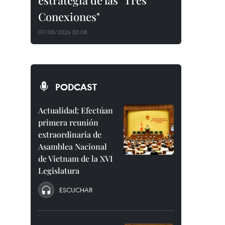
estrategia de las "Tres
Conexiones"
07/08/2026 03:08
PODCAST
Actualidad: Efectúan
primera reunión
extraordinaria de
Asamblea Nacional
de Vietnam de la XVI
Legislatura
ESCUCHAR