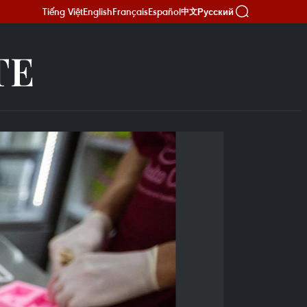
Tiếng Việt
English
Français
Español
Русский
中文
TE