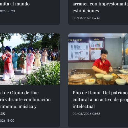
amita al mundo
arranca con impresionant
exhibiciones
026 08:20
03/08/2026 04:41
al de Otoño de Hue
Pho de Hanoi: Del patrimo
erá vibrante combinación
cultural a un activo de pr
rimonio, música y
intelectual
tes
02/08/2026 08:53
026 18:00