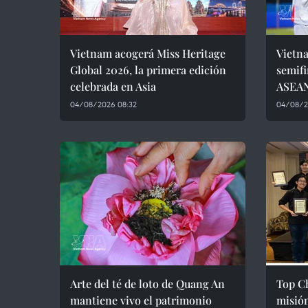
Vietnam acogerá Miss Heritage
Vietna
Global 2026, la primera edición
semif
celebrada en Asia
ASEAN
04/08/2026 08:32
04/08/2
Arte del té de loto de Quang An
Top Ch
mantiene vivo el patrimonio
misión