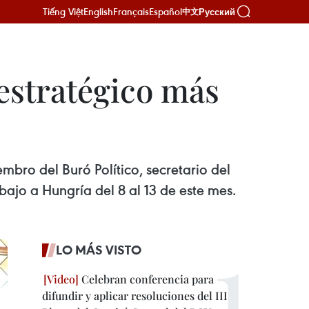
Tiếng Việt
English
Français
Español
Русский
中文
estratégico más
bro del Buró Político, secretario del
bajo a Hungría del 8 al 13 de este mes.
LO MÁS VISTO
Celebran conferencia para
difundir y aplicar resoluciones del III