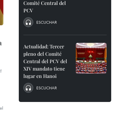
Comité Central del
PCV
ESCUCHAR
a
Actualidad: Tercer
pleno del Comité
Central del PCV del
XIV mandato tiene
f
lugar en Hanoi
ESCUCHAR
el