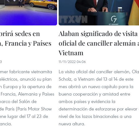
brirá sedes en
Alaban significado de visita
, Francia y Países
oficial de canciller alemán 
Vietnam
33
11/11/2022 04:06
rimer fabricante vietnamita
La visita oficial del canciller alemán, Ola
eléctricos, anunció su plan
Scholz, a Vietnam del 13 al 14 de este
n Europa y la apertura de
mes abrirá un nuevo capítulo para la
 Francia, Alemania y Países
buena cooperación y amistad entre
marco del Salón de
ambos países y evidencia la
de París (Paris Motor Show
determinación de esforzarse por elevar 
ene lugar del 17 al 23 de
nivel de los lazos binacionales a una
ancia.
nueva altura.