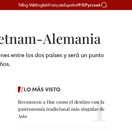
Tiếng Việt
English
Français
Español
Русский
中文
Vietnam-Alemania
es entre los dos países y será un punto
ños.
LO MÁS VISTO
Reconocen a Hue como el destino con la
gastronomía tradicional más singular de
Asia