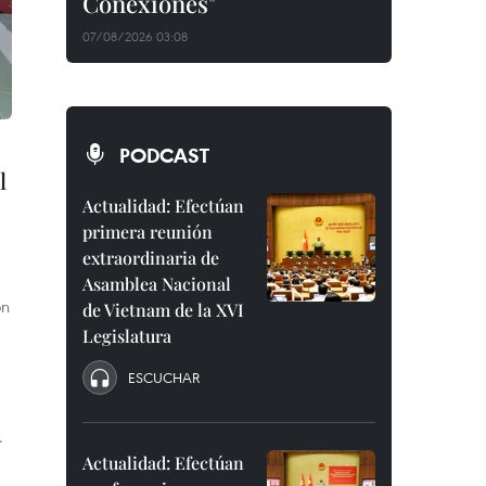
Conexiones"
07/08/2026 03:08
PODCAST
l
Actualidad: Efectúan
primera reunión
extraordinaria de
Asamblea Nacional
ón
de Vietnam de la XVI
Legislatura
ESCUCHAR
.
Actualidad: Efectúan