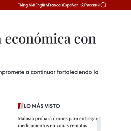
Tiếng Việt
English
Français
Español
Русский
中文
ón económica con
ompromete a continuar fortaleciendo la
LO MÁS VISTO
Malasia probará drones para entregar
medicamentos en zonas remotas