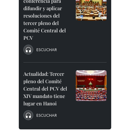
conferencia para
difundir y aplicar
resoluciones del
tercer pleno del
Comité Central del
PCV
ESCUCHAR
Actualidad: Tercer
pleno del Comité
Central del PCV del
XIV mandato tiene
lugar en Hanoi
ESCUCHAR