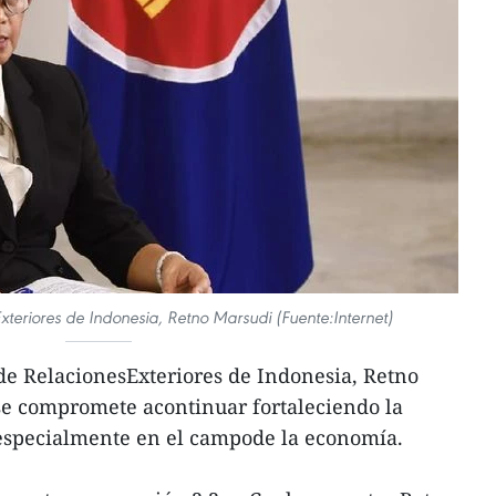
xteriores de Indonesia, Retno Marsudi (Fuente:Internet)
de RelacionesExteriores de Indonesia, Retno
 se compromete acontinuar fortaleciendo la
 especialmente en el campode la economía.