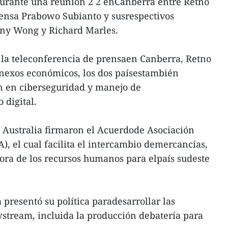
 durante una reunión 2 2 enCanberra entre Retno
fensa Prabowo Subianto y susrespectivos
nny Wong y Richard Marles.
n la teleconferencia de prensaen Canberra, Retno
nexos económicos, los dos paísestambién
ón en ciberseguridad y manejo de
 digital.
 Australia firmaron el Acuerdode Asociación
), el cual facilita el intercambio demercancías,
jora de los recursos humanos para elpaís sudeste
 presentó su política paradesarrollar las
stream, incluida la producción debatería para