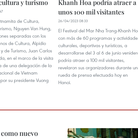
cultura y turismo
Khanh Hoa podría atraer a
unos 100 mil visitantes
47
ietnamita de Cultura,
26/04/2023 08:33
urismo, Nguyen Van Hung,
El Festival del Mar Nha Trang-Khanh H
iones separadas con los
con más de 60 programas y actividade
anos de Cultura, Alpidio
culturales, deportivas y turísticas, a
 y de Turismo, Juan Carlos
desarrollarse del 3 al 6 de junio venider
a, en el marco de la visita
podría atraer a 100 mil visitantes,
ba de una delegación de la
revelaron sus organizadores durante u
cional de Vietnam
rueda de prensa efectuada hoy en
por su presidente Vuong
Hanoi.
c como nuevo