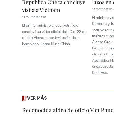
República Checa concluye
lazos en 
visita a Vietnam
23/04/2023 00:
El ministro v
22/04/2023 23:57
Deportes y T
El primer ministro checo, Petr Fiala,
sostuvo reun
concluyó su visita oficial del 20 al 22 de
titulares cub
abril a Vietnam por invitación de su
Alonso Grau,
homólogo, Pham Minh Chinh.
García Grand
oficial a Cu
Asamblea Na
encabezada 
Dinh Hue.
VER MÁS
Reconocida aldea de oficio Van Phu