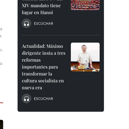
XIV mandato tiene
lugar en Hanoi
ESCUCHAR
oa
s
Actualidad: Máximo
o,
dirigente insta a tres
reformas
na
importantes para
transformar la
cultura socialista en
nueva era
ESCUCHAR