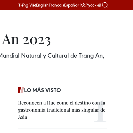
Tiếng Việt
English
Français
Español
Русский
中文
g An 2023
Mundial Natural y Cultural de Trang An,
LO MÁS VISTO
Reconocen a Hue como el destino con la
gastronomía tradicional más singular de
Asia