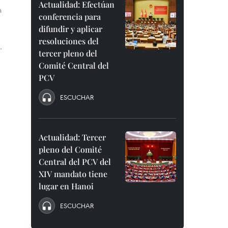
Actualidad: Efectúan
n
conferencia para
difundir y aplicar
resoluciones del
.
tercer pleno del
Comité Central del
PCV
ESCUCHAR
Actualidad: Tercer
pleno del Comité
Central del PCV del
XIV mandato tiene
lugar en Hanoi
ESCUCHAR