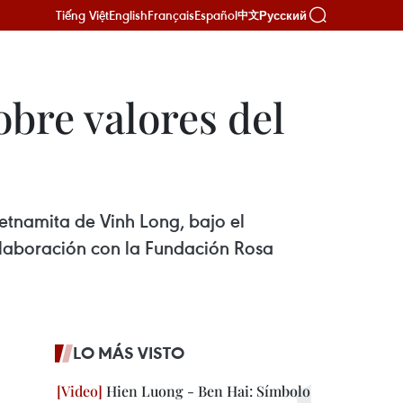
Tiếng Việt
English
Français
Español
Русский
中文
bre valores del
ietnamita de Vinh Long, bajo el
colaboración con la Fundación Rosa
LO MÁS VISTO
Hien Luong - Ben Hai: Símbolo