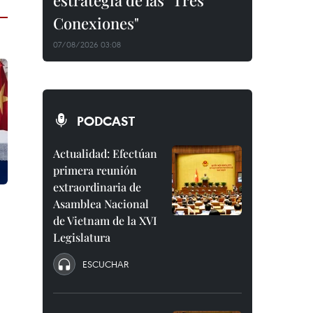
estrategia de las "Tres
Conexiones"
07/08/2026 03:08
PODCAST
Actualidad: Efectúan
primera reunión
extraordinaria de
Asamblea Nacional
de Vietnam de la XVI
Legislatura
ESCUCHAR