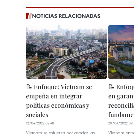
NOTICIAS RELACIONADAS
📝 Enfoque: Vietnam se
📝 Enfoq
empeña en integrar
en garan
políticas económicas y
reconcili
sociales
fundamen
12/04/2022 02:48
29/04/2022 09:
Vietnam se esfuerza por asociar las
Vietnam entró