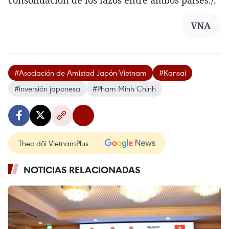
consolidación de los lazos entre ambos países./.
VNA
#Asociación de Amistad Japón-Vietnam
#Kansai
#inversión japonesa
#Pham Minh Chinh
Theo dõi VietnamPlus
NOTICIAS RELACIONADAS